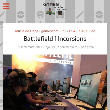
article de Papa
gamescom
PC
PS4
XBOX One
•
•
•
•
Battlefield 1 Incursions
par
10 septembre 2017
ajouter un commentaire
papa