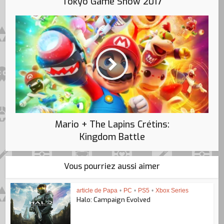
Tokyo Game Show 2017
Mario + The Lapins Crétins:
Kingdom Battle
Vous pourriez aussi aimer
article de Papa
•
PC
•
PS5
•
Xbox Series
Halo: Campaign Evolved