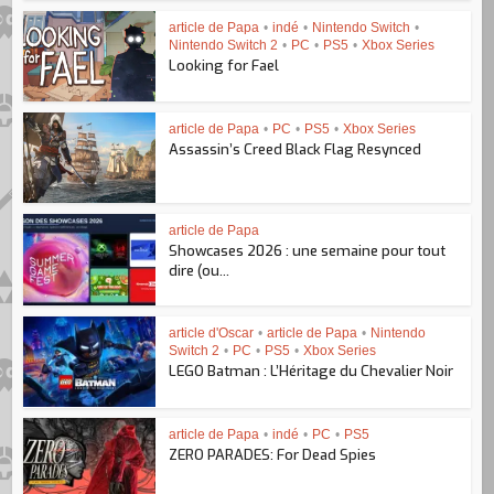
article de Papa
•
indé
•
Nintendo Switch
•
Nintendo Switch 2
•
PC
•
PS5
•
Xbox Series
Looking for Fael
article de Papa
•
PC
•
PS5
•
Xbox Series
Assassin’s Creed Black Flag Resynced
article de Papa
Showcases 2026 : une semaine pour tout
dire (ou...
article d'Oscar
•
article de Papa
•
Nintendo
Switch 2
•
PC
•
PS5
•
Xbox Series
LEGO Batman : L’Héritage du Chevalier Noir
article de Papa
•
indé
•
PC
•
PS5
ZERO PARADES: For Dead Spies