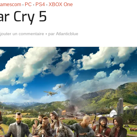
gamescom
PC
PS4
XBOX One
•
•
•
ar Cry 5
jouter un commentaire
par
Atlanticblue
Assassin’s Creed Black F
king for Fael