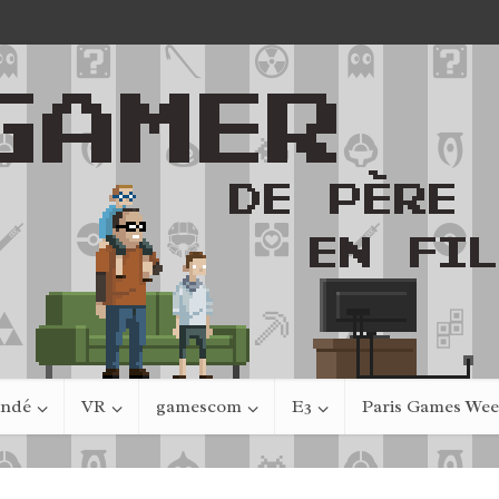
indé
VR
gamescom
E3
Paris Games We