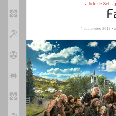
article de Seb
•
F
4 septembre 2017
a
Loo