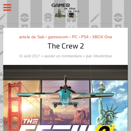
article de Seb
gamescom
PC
PS4
XBOX One
•
•
•
•
The Crew 2
par
31 août 2017
ajouter un commentaire
Atlanticblue