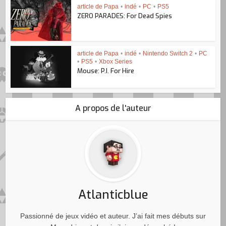
article de Papa
•
indé
•
PC
•
PS5
ZERO PARADES: For Dead Spies
article de Papa
•
indé
•
Nintendo Switch 2
•
PC
•
PS5
•
Xbox Series
Mouse: P.I. For Hire
A propos de l'auteur
Atlanticblue
Passionné de jeux vidéo et auteur. J’ai fait mes débuts sur