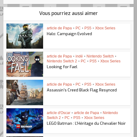
Vous pourriez aussi aimer
article de Papa
•
PC
•
PS5
•
Xbox Series
Halo: Campaign Evolved
article de Papa
•
indé
•
Nintendo Switch
•
Nintendo Switch 2
•
PC
•
PS5
•
Xbox Series
Looking for Fael
article de Papa
•
PC
•
PS5
•
Xbox Series
Assassin’s Creed Black Flag Resynced
article d'Oscar
•
article de Papa
•
Nintendo
Switch 2
•
PC
•
PS5
•
Xbox Series
LEGO Batman : L’Héritage du Chevalier Noir