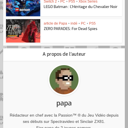
Switch 2
•
PC
•
PS5
•
Xbox Series
LEGO Batman : L’Héritage du Chevalier Noir
article de Papa
•
indé
•
PC
•
PS5
ZERO PARADES: For Dead Spies
A propos de l'auteur
papa
Rédacteur en chef avec la Passion™ ® du Jeu Vidéo depuis
ses débuts sur Spectravideo et Sinclair ZX81.
Fier papa de 2 jeunes gamers.