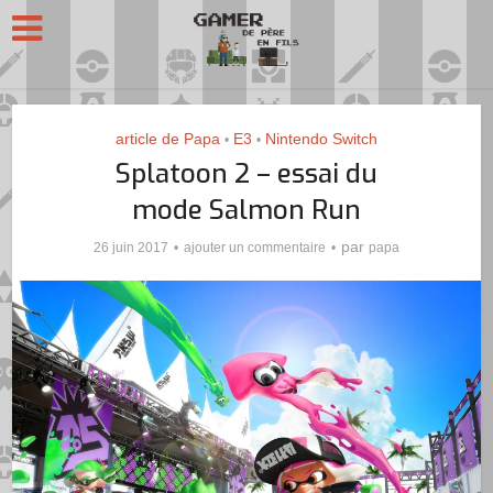
article de Papa
E3
Nintendo Switch
•
•
Splatoon 2 – essai du
mode Salmon Run
par
26 juin 2017
ajouter un commentaire
papa