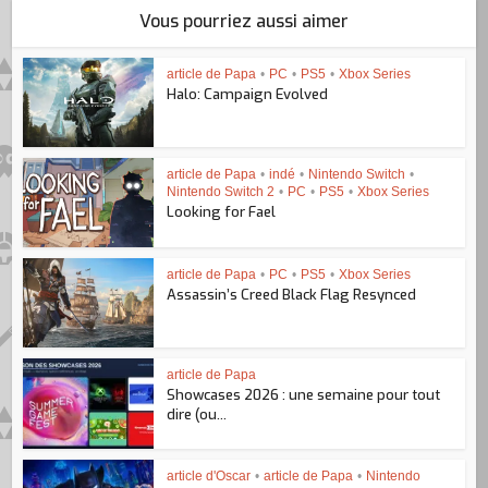
Vous pourriez aussi aimer
article de Papa
•
PC
•
PS5
•
Xbox Series
Halo: Campaign Evolved
article de Papa
•
indé
•
Nintendo Switch
•
Nintendo Switch 2
•
PC
•
PS5
•
Xbox Series
Looking for Fael
article de Papa
•
PC
•
PS5
•
Xbox Series
Assassin’s Creed Black Flag Resynced
article de Papa
Showcases 2026 : une semaine pour tout
dire (ou...
article d'Oscar
•
article de Papa
•
Nintendo