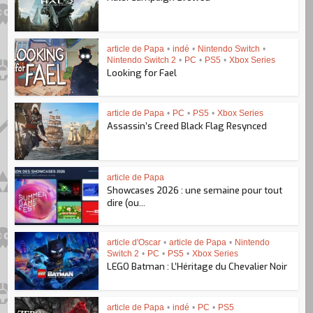
article de Papa
•
indé
•
Nintendo Switch
•
Nintendo Switch 2
•
PC
•
PS5
•
Xbox Series
Looking for Fael
article de Papa
•
PC
•
PS5
•
Xbox Series
Assassin’s Creed Black Flag Resynced
article de Papa
Showcases 2026 : une semaine pour tout
dire (ou...
article d'Oscar
•
article de Papa
•
Nintendo
Switch 2
•
PC
•
PS5
•
Xbox Series
LEGO Batman : L’Héritage du Chevalier Noir
article de Papa
•
indé
•
PC
•
PS5