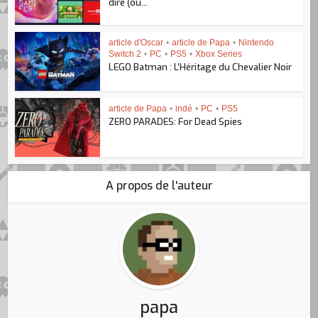
dire (ou...
article d'Oscar
•
article de Papa
•
Nintendo
Switch 2
•
PC
•
PS5
•
Xbox Series
LEGO Batman : L’Héritage du Chevalier Noir
article de Papa
•
indé
•
PC
•
PS5
ZERO PARADES: For Dead Spies
A propos de l'auteur
papa