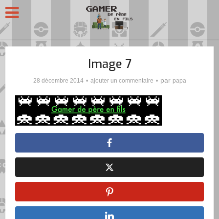
Image 7
par
28 décembre 2014
ajouter un commentaire
papa