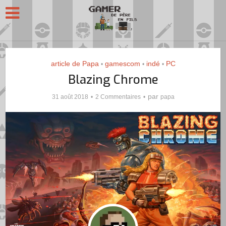
article de Papa
gamescom
indé
PC
•
•
•
Blazing Chrome
par
31 août 2018
2 Commentaires
papa