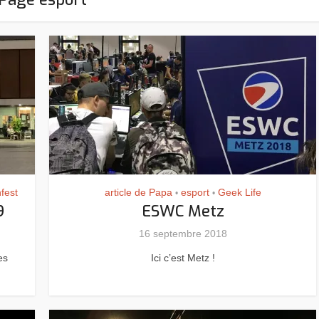
fest
article de Papa
esport
Geek Life
•
•
9
ESWC Metz
16 septembre 2018
es
Ici c’est Metz !
Assassin’s Creed Black F
king for Fael