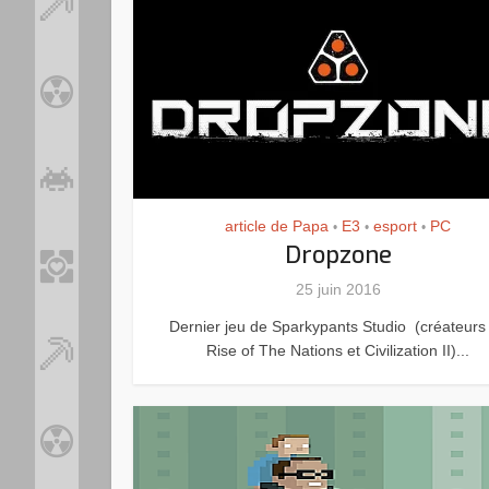
article de Papa
E3
esport
PC
•
•
•
Dropzone
25 juin 2016
Dernier jeu de Sparkypants Studio (créateurs
Rise of The Nations et Civilization II)...