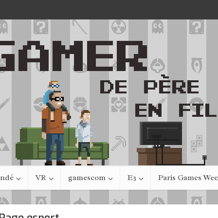
indé
VR
gamescom
E3
Paris Games We
Page esport