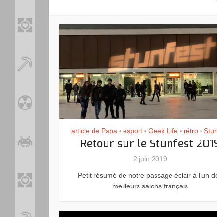
article de Papa
esport
Geek Life
rétro
Stun
•
•
•
•
Retour sur le Stunfest 201
2 juin 2019
Petit résumé de notre passage éclair à l’un d
meilleurs salons français
Loo