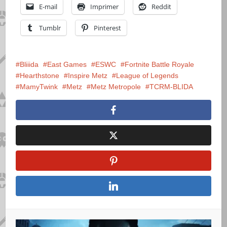
E-mail
Imprimer
Reddit
Tumblr
Pinterest
Bliiida
East Games
ESWC
Fortnite Battle Royale
Hearthstone
Inspire Metz
League of Legends
MamyTwink
Metz
Metz Metropole
TCRM-BLIDA