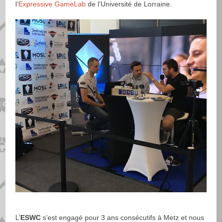
l’
Expressive GameLab
de l’Université de Lorraine.
L’
ESWC
s’est engagé pour 3 ans consécutifs à Metz et nous