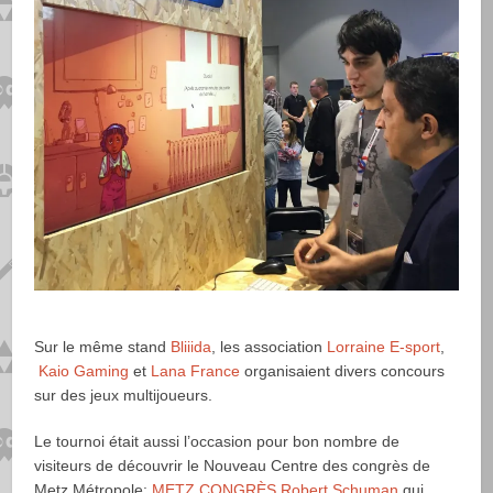
Sur le même stand
Bliiida
, les association
Lorraine E-sport
,
Kaio Gaming
et
Lana France
organisaient divers concours
sur des jeux multijoueurs.
Le tournoi était aussi l’occasion pour bon nombre de
visiteurs de découvrir le Nouveau Centre des congrès de
Metz Métropole:
METZ CONGRÈS Robert Schuman
qui