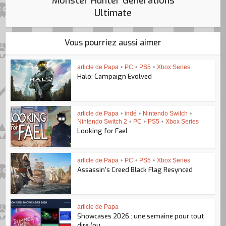
Monster Hunter Generations
Ultimate
Vous pourriez aussi aimer
article de Papa
•
PC
•
PS5
•
Xbox Series
Halo: Campaign Evolved
article de Papa
•
indé
•
Nintendo Switch
•
Nintendo Switch 2
•
PC
•
PS5
•
Xbox Series
Looking for Fael
article de Papa
•
PC
•
PS5
•
Xbox Series
Assassin’s Creed Black Flag Resynced
article de Papa
Showcases 2026 : une semaine pour tout
dire (ou...