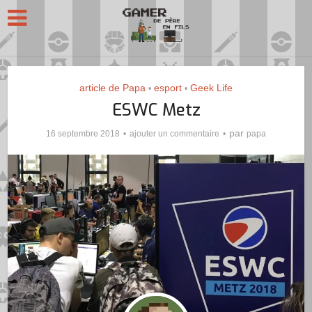
article de Papa
esport
Geek Life
•
•
ESWC Metz
par
16 septembre 2018
ajouter un commentaire
papa