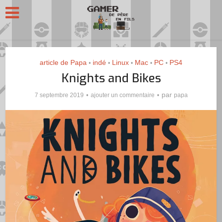
article de Papa
indé
Linux
Mac
PC
PS4
•
•
•
•
•
Knights and Bikes
par
7 septembre 2019
ajouter un commentaire
papa