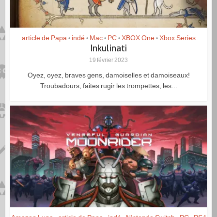
article de Papa
indé
Mac
PC
XBOX One
Xbox Series
•
•
•
•
•
Inkulinati
19 février 2023
Oyez, oyez, braves gens, damoiselles et damoiseaux!
Troubadours, faites rugir les trompettes, les...