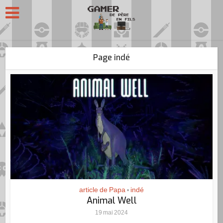
Page indé
article de Papa
indé
•
Animal Well
19 mai 2024