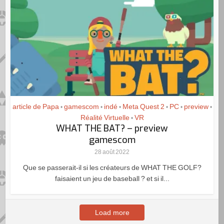
article de Papa
gamescom
indé
Meta Quest 2
PC
preview
•
•
•
•
•
•
Réalité Virtuelle
VR
•
WHAT THE BAT? – preview
gamescom
28 août 2022
Que se passerait-il si les créateurs de WHAT THE GOLF?
faisaient un jeu de baseball ? et si il...
Load more