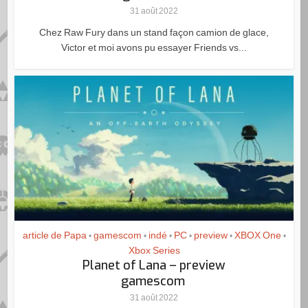
31 août 2022
Chez Raw Fury dans un stand façon camion de glace,
Victor et moi avons pu essayer Friends vs...
article de Papa
gamescom
indé
PC
preview
XBOX One
•
•
•
•
•
•
Xbox Series
Planet of Lana – preview
gamescom
31 août 2022