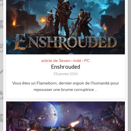
article de Seven
indé
PC
•
•
Enshrouded
29 janvier 2024
Vous êtes un Flameborn, dernier espoir de l’humanité pour
repousser une brume corruptrice...