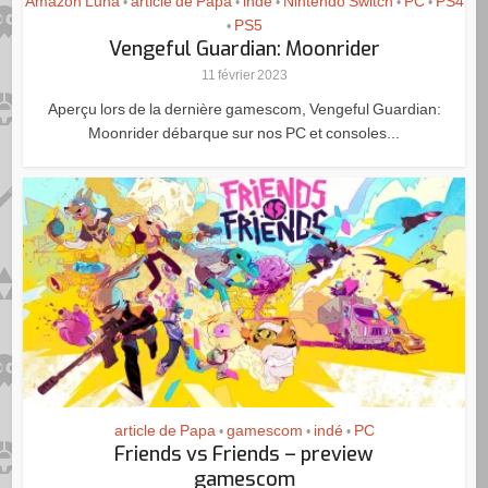
Amazon Luna
article de Papa
indé
Nintendo Switch
PC
PS4
•
•
•
•
•
PS5
•
Vengeful Guardian: Moonrider
11 février 2023
Aperçu lors de la dernière gamescom, Vengeful Guardian:
Moonrider débarque sur nos PC et consoles...
article de Papa
gamescom
indé
PC
•
•
•
Friends vs Friends – preview
gamescom