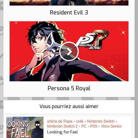
Resident Evil 3
Persona 5 Royal
Vous pourriez aussi aimer
article de Papa
•
indé
•
Nintendo Switch
•
Nintendo Switch 2
•
PC
•
PS5
•
Xbox Series
Looking for Fael