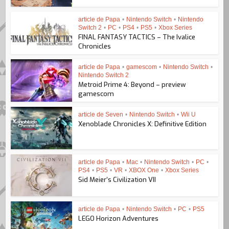
article de Papa
•
Nintendo Switch
•
Nintendo
Switch 2
•
PC
•
PS4
•
PS5
•
Xbox Series
FINAL FANTASY TACTICS – The Ivalice
Chronicles
article de Papa
•
gamescom
•
Nintendo Switch
•
Nintendo Switch 2
Metroid Prime 4: Beyond – preview
gamescom
article de Seven
•
Nintendo Switch
•
Wii U
Xenoblade Chronicles X: Definitive Edition
article de Papa
•
Mac
•
Nintendo Switch
•
PC
•
PS4
•
PS5
•
VR
•
XBOX One
•
Xbox Series
Sid Meier’s Civilization VII
article de Papa
•
Nintendo Switch
•
PC
•
PS5
LEGO Horizon Adventures