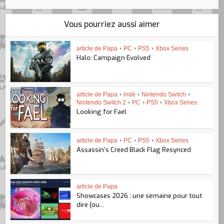
Vous pourriez aussi aimer
article de Papa
•
PC
•
PS5
•
Xbox Series
Halo: Campaign Evolved
article de Papa
•
indé
•
Nintendo Switch
•
Nintendo Switch 2
•
PC
•
PS5
•
Xbox Series
Looking for Fael
article de Papa
•
PC
•
PS5
•
Xbox Series
Assassin’s Creed Black Flag Resynced
article de Papa
Showcases 2026 : une semaine pour tout
dire (ou...