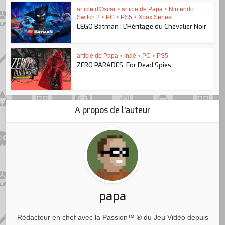
article d'Oscar
•
article de Papa
•
Nintendo
Switch 2
•
PC
•
PS5
•
Xbox Series
LEGO Batman : L’Héritage du Chevalier Noir
article de Papa
•
indé
•
PC
•
PS5
ZERO PARADES: For Dead Spies
A propos de l'auteur
papa
Rédacteur en chef avec la Passion™ ® du Jeu Vidéo depuis