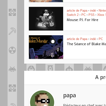
article de Papa
indé
Nint
•
•
Switch 2
PC
PS5
Xbox 
•
•
•
Mouse: P.I. For Hire
article de Papa
indé
PC
•
•
The Séance of Blake M
A pr
papa
Rédacteur en chef avec 