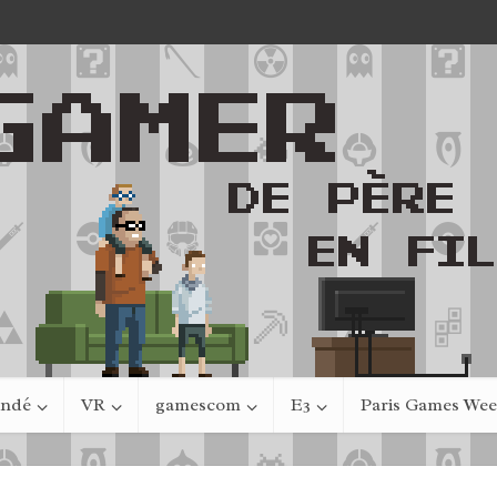
indé
VR
gamescom
E3
Paris Games We