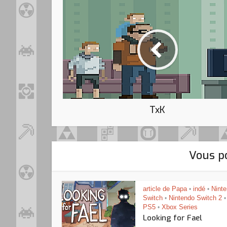
TxK
Vous po
article de Papa
indé
Nint
•
•
Switch
Nintendo Switch 2
•
•
PS5
Xbox Series
•
Looking for Fael