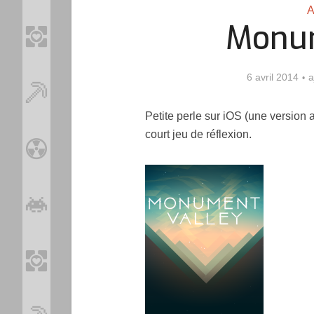
A
Monum
6 avril 2014
a
Petite perle sur iOS (une version
court jeu de réflexion.
Loo