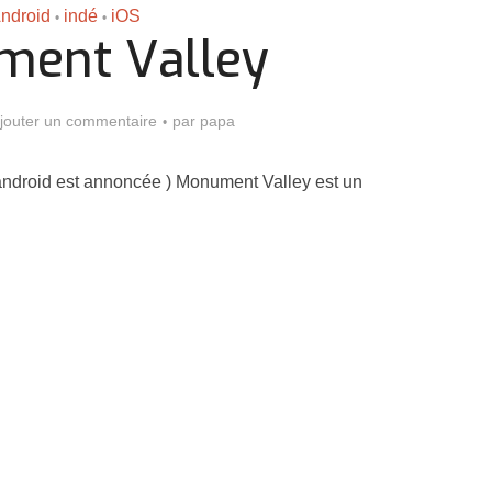
ndroid
indé
iOS
•
•
ent Valley
jouter un commentaire
par
papa
 android est annoncée ) Monument Valley est un
Assassin’s Creed Black F
king for Fael