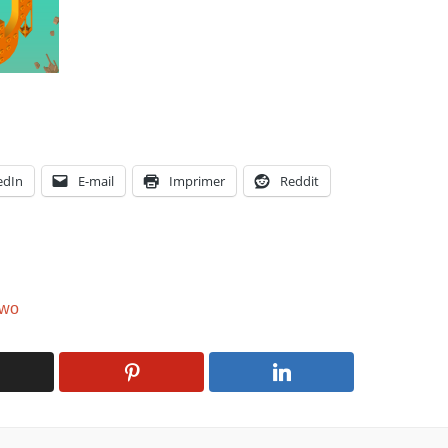
edIn
E-mail
Imprimer
Reddit
two