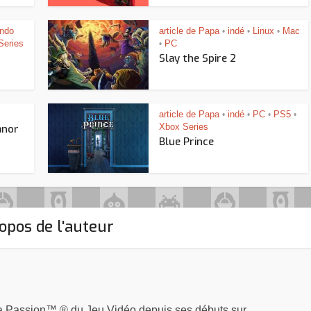
endo
article de Papa
indé
Linux
Mac
•
•
•
Series
PC
•
Slay the Spire 2
article de Papa
indé
PC
PS5
•
•
•
•
Xbox Series
anor
Blue Prince
opos de l'auteur
la Passion™ ® du Jeu Vidéo depuis ses débuts sur