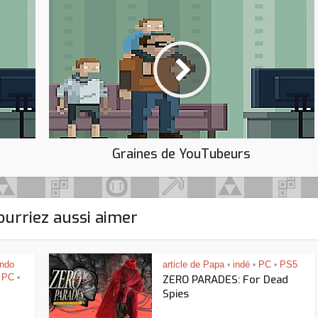
Graines de YouTubeurs
urriez aussi aimer
endo
article de Papa
indé
PC
PS5
•
•
•
PC
•
ZERO PARADES: For Dead
Spies