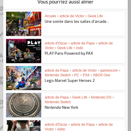
Vous pourriez aussi aimer
Arcade
•
article de Victor
•
Geek Life
Une soirée dans les salles d’arcade...
article d'Oscar
•
article de Papa
•
article de
Victor
•
Geek Life
•
indé
PLAY Paris Powered by PAX
article de Papa
•
article de Victor
•
gamescom
•
Nintendo Switch
•
PC
•
PS4
•
XBOX One
Lego Marvel Super Heroes 2
article de Papa
•
Geek Life
•
Nintendo DS
•
Nintendo Switch
Nintendo New York
article d'Oscar
•
article de Papa
•
article de
Victor
•
édito