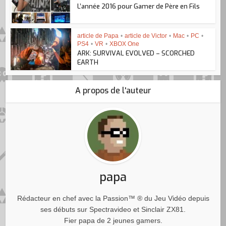
L’année 2016 pour Gamer de Père en Fils
article de Papa
•
article de Victor
•
Mac
•
PC
•
PS4
•
VR
•
XBOX One
ARK: SURVIVAL EVOLVED – SCORCHED
EARTH
A propos de l'auteur
papa
Rédacteur en chef avec la Passion™ ® du Jeu Vidéo depuis
ses débuts sur Spectravideo et Sinclair ZX81.
Fier papa de 2 jeunes gamers.