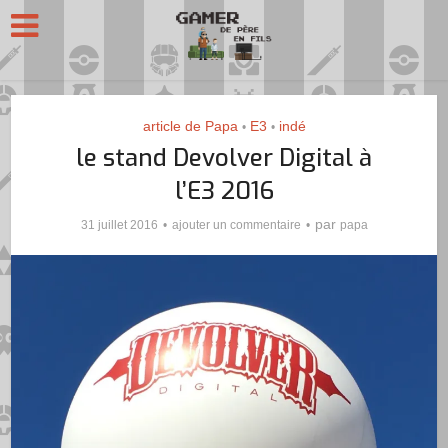
article de Papa
E3
indé
•
•
le stand Devolver Digital à
l’E3 2016
par
31 juillet 2016
ajouter un commentaire
papa