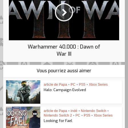
Warhammer 40.000 : Dawn of
War III
Vous pourriez aussi aimer
article de Papa
•
PC
•
PS5
•
Xbox Series
Halo: Campaign Evolved
article de Papa
•
indé
•
Nintendo Switch
•
Nintendo Switch 2
•
PC
•
PS5
•
Xbox Series
Looking for Fael