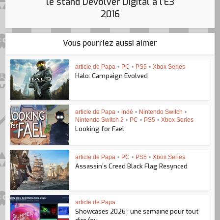
le stand Devolver Digital à l’E3
2016
Vous pourriez aussi aimer
article de Papa
•
PC
•
PS5
•
Xbox Series
Halo: Campaign Evolved
article de Papa
•
indé
•
Nintendo Switch
•
Nintendo Switch 2
•
PC
•
PS5
•
Xbox Series
Looking for Fael
article de Papa
•
PC
•
PS5
•
Xbox Series
Assassin’s Creed Black Flag Resynced
article de Papa
Showcases 2026 : une semaine pour tout