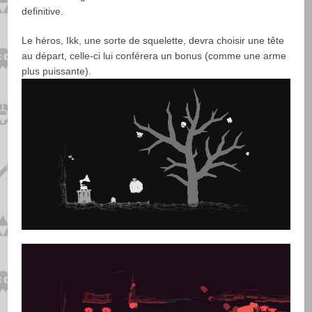
definitive.
Le héros, Ikk, une sorte de squelette, devra choisir une tête
au départ, celle-ci lui conférera un bonus (comme une arme
plus puissante).