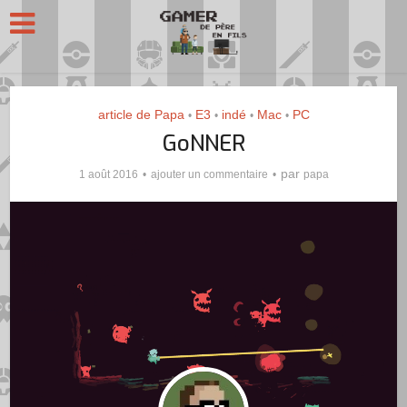
article de Papa
E3
indé
Mac
PC
•
•
•
•
GoNNER
par
1 août 2016
ajouter un commentaire
papa