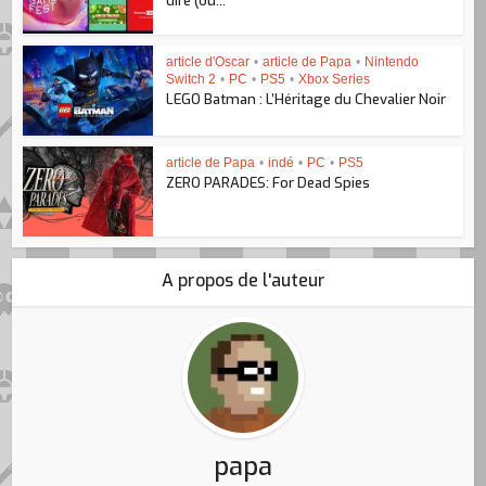
dire (ou...
article d'Oscar
•
article de Papa
•
Nintendo
Switch 2
•
PC
•
PS5
•
Xbox Series
LEGO Batman : L’Héritage du Chevalier Noir
article de Papa
•
indé
•
PC
•
PS5
ZERO PARADES: For Dead Spies
A propos de l'auteur
papa