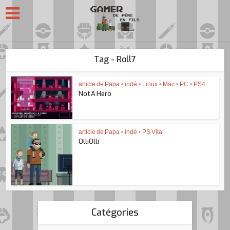
Tag - Roll7
article de Papa
•
indé
•
Linux
•
Mac
•
PC
•
PS4
Not A Hero
article de Papa
•
indé
•
PS Vita
OlliOlli
Catégories