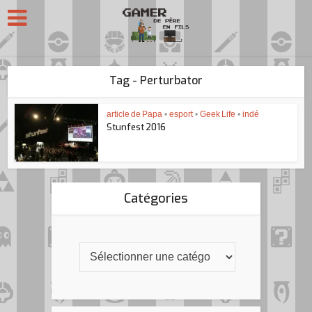
Tag - Perturbator
article de Papa
•
esport
•
Geek Life
•
indé
Stunfest 2016
Catégories