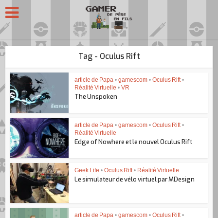
Tag - Oculus Rift
article de Papa
•
gamescom
•
Oculus Rift
•
Réalité Virtuelle
•
VR
The Unspoken
article de Papa
•
gamescom
•
Oculus Rift
•
Réalité Virtuelle
Edge of Nowhere et le nouvel Oculus Rift
Geek Life
•
Oculus Rift
•
Réalité Virtuelle
Le simulateur de vélo virtuel par MDesign
article de Papa
•
gamescom
•
Oculus Rift
•