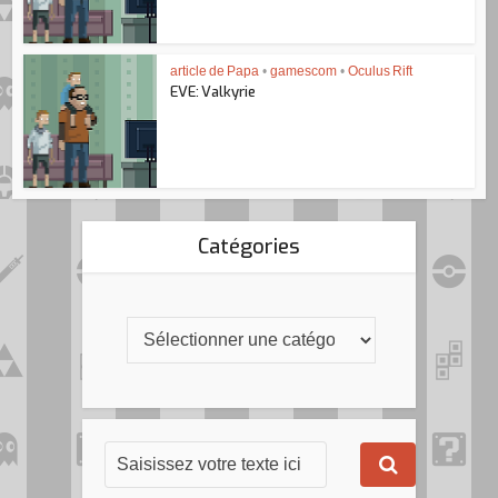
article de Papa
•
gamescom
•
Oculus Rift
EVE: Valkyrie
Catégories