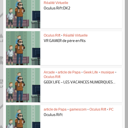
Réalité Virtuelle
Oculus Rift DK2
Oculus Rift
•
Réalité Virtuelle
VR GAMER de père en fils
Arcade
•
article de Papa
•
Geek Life
•
musique
•
Oculus Rift
GEEK LIFE – LES VACANCES NUMERIQUES...
article de Papa
•
gamescom
•
Oculus Rift
•
PC
Oculus Rift