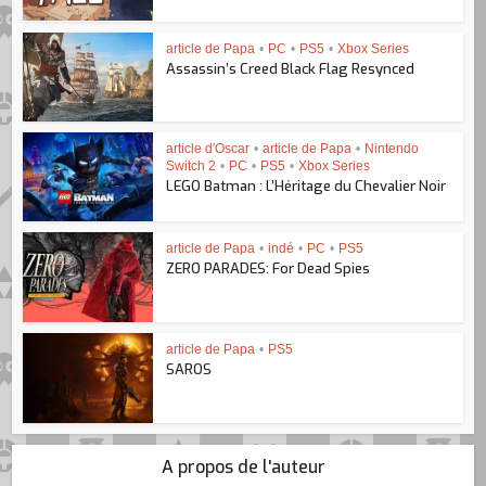
article de Papa
•
PC
•
PS5
•
Xbox Series
Assassin’s Creed Black Flag Resynced
article d'Oscar
•
article de Papa
•
Nintendo
Switch 2
•
PC
•
PS5
•
Xbox Series
LEGO Batman : L’Héritage du Chevalier Noir
article de Papa
•
indé
•
PC
•
PS5
ZERO PARADES: For Dead Spies
article de Papa
•
PS5
SAROS
A propos de l'auteur