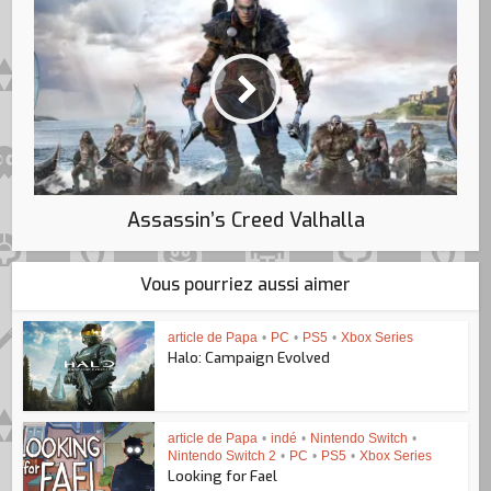
Assassin’s Creed Valhalla
Vous pourriez aussi aimer
article de Papa
•
PC
•
PS5
•
Xbox Series
Halo: Campaign Evolved
article de Papa
•
indé
•
Nintendo Switch
•
Nintendo Switch 2
•
PC
•
PS5
•
Xbox Series
Looking for Fael