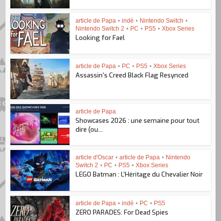
article de Papa
•
indé
•
Nintendo Switch
•
Nintendo Switch 2
•
PC
•
PS5
•
Xbox Series
Looking for Fael
article de Papa
•
PC
•
PS5
•
Xbox Series
Assassin’s Creed Black Flag Resynced
article de Papa
Showcases 2026 : une semaine pour tout
dire (ou...
article d'Oscar
•
article de Papa
•
Nintendo
Switch 2
•
PC
•
PS5
•
Xbox Series
LEGO Batman : L’Héritage du Chevalier Noir
article de Papa
•
indé
•
PC
•
PS5
ZERO PARADES: For Dead Spies