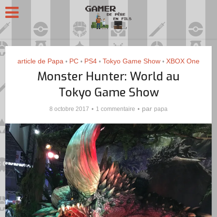
article de Papa
PC
PS4
Tokyo Game Show
XBOX One
•
•
•
•
Monster Hunter: World au
Tokyo Game Show
par
8 octobre 2017
1 commentaire
papa