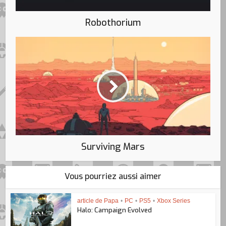
Robothorium
Surviving Mars
Vous pourriez aussi aimer
article de Papa
•
PC
•
PS5
•
Xbox Series
Halo: Campaign Evolved