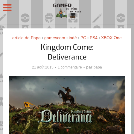
article de Papa
gamescom
indé
PC
PS4
XBOX One
•
•
•
•
•
Kingdom Come:
Deliverance
par
21 août 2015
1 commentaire
papa