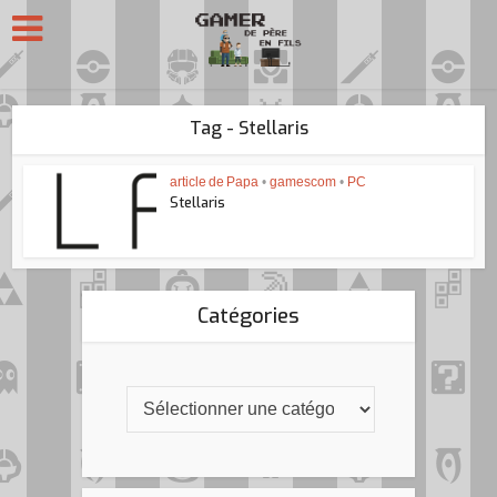
Tag - Stellaris
article de Papa
•
gamescom
•
PC
Stellaris
Catégories