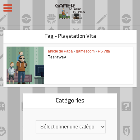
Tag - Playstation Vita
article de Papa
•
gamescom
•
PS Vita
Tearaway
Catégories