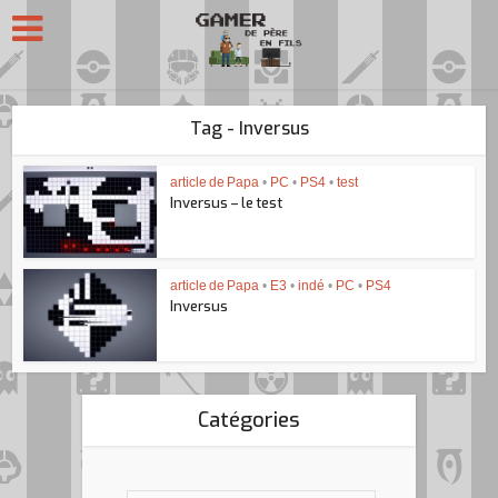
Tag - Inversus
article de Papa
•
PC
•
PS4
•
test
Inversus – le test
article de Papa
•
E3
•
indé
•
PC
•
PS4
Inversus
Catégories