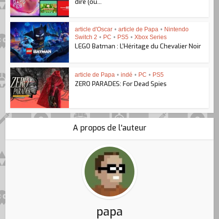
dire (ou...
article d'Oscar
•
article de Papa
•
Nintendo
Switch 2
•
PC
•
PS5
•
Xbox Series
LEGO Batman : L’Héritage du Chevalier Noir
article de Papa
•
indé
•
PC
•
PS5
ZERO PARADES: For Dead Spies
A propos de l'auteur
papa