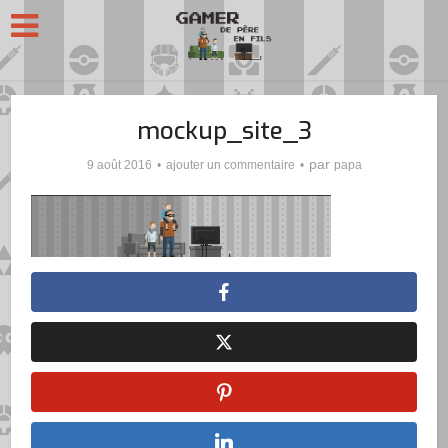
mockup_site_3
par
9 août 2016
ajouter un commentaire
papa