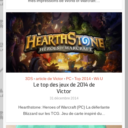
mes impressions de World of Warcraft:...
3DS
article de Victor
PC
Top 2014
Wii U
•
•
•
•
Le top des jeux de 2014 de
Victor
31 décembre 2014
Hearthstone: Heroes of Warcraft (PC) La déferlante
Blizzard sur les TCG. Jeu de carte inspiré du...