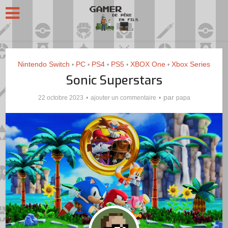
Nintendo Switch
PC
PS4
PS5
XBOX One
Xbox Series
•
•
•
•
•
Sonic Superstars
par
22 octobre 2023
ajouter un commentaire
papa