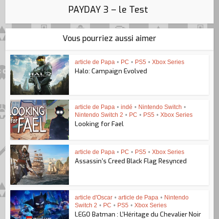
PAYDAY 3 – le Test
Vous pourriez aussi aimer
article de Papa
•
PC
•
PS5
•
Xbox Series
Halo: Campaign Evolved
article de Papa
•
indé
•
Nintendo Switch
•
Nintendo Switch 2
•
PC
•
PS5
•
Xbox Series
Looking for Fael
article de Papa
•
PC
•
PS5
•
Xbox Series
Assassin’s Creed Black Flag Resynced
article d'Oscar
•
article de Papa
•
Nintendo
Switch 2
•
PC
•
PS5
•
Xbox Series
LEGO Batman : L’Héritage du Chevalier Noir