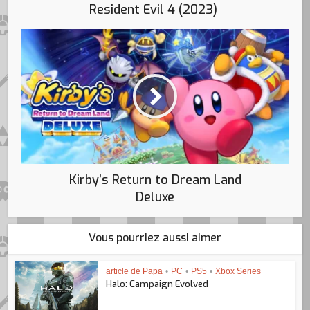
Resident Evil 4 (2023)
Kirby’s Return to Dream Land
Deluxe
Vous pourriez aussi aimer
article de Papa
•
PC
•
PS5
•
Xbox Series
Halo: Campaign Evolved