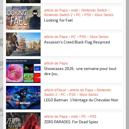
article de Papa
•
indé
•
Nintendo Switch
•
Nintendo Switch 2
•
PC
•
PS5
•
Xbox Series
Looking for Fael
article de Papa
•
PC
•
PS5
•
Xbox Series
Assassin’s Creed Black Flag Resynced
article de Papa
Showcases 2026 : une semaine pour tout
dire (ou...
article d'Oscar
•
article de Papa
•
Nintendo
Switch 2
•
PC
•
PS5
•
Xbox Series
LEGO Batman : L’Héritage du Chevalier Noir
article de Papa
•
indé
•
PC
•
PS5
ZERO PARADES: For Dead Spies