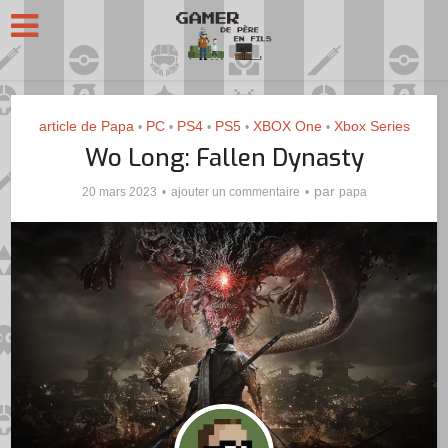
article de Papa
PC
PS4
PS5
XBOX One
Xbox Series
•
•
•
•
•
Wo Long: Fallen Dynasty
par
20 mars 2023
ajouter un commentaire
papa