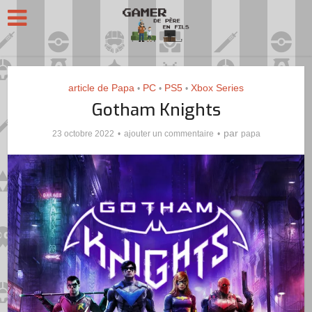
article de Papa
PC
PS5
Xbox Series
•
•
•
Gotham Knights
par
23 octobre 2022
ajouter un commentaire
papa