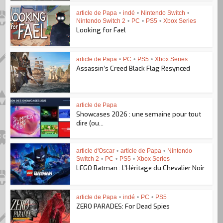
article de Papa
•
indé
•
Nintendo Switch
•
Nintendo Switch 2
•
PC
•
PS5
•
Xbox Series
Looking for Fael
article de Papa
•
PC
•
PS5
•
Xbox Series
Assassin’s Creed Black Flag Resynced
article de Papa
Showcases 2026 : une semaine pour tout
dire (ou...
article d'Oscar
•
article de Papa
•
Nintendo
Switch 2
•
PC
•
PS5
•
Xbox Series
LEGO Batman : L’Héritage du Chevalier Noir
article de Papa
•
indé
•
PC
•
PS5
ZERO PARADES: For Dead Spies