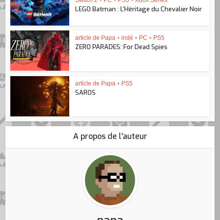
Switch 2
•
PC
•
PS5
•
Xbox Series
LEGO Batman : L’Héritage du Chevalier Noir
article de Papa
•
indé
•
PC
•
PS5
ZERO PARADES: For Dead Spies
article de Papa
•
PS5
SAROS
A propos de l'auteur