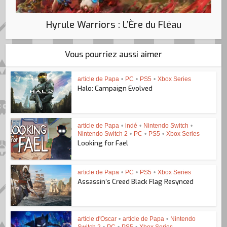
Hyrule Warriors : L’Ère du Fléau
Vous pourriez aussi aimer
article de Papa
•
PC
•
PS5
•
Xbox Series
Halo: Campaign Evolved
article de Papa
•
indé
•
Nintendo Switch
•
Nintendo Switch 2
•
PC
•
PS5
•
Xbox Series
Looking for Fael
article de Papa
•
PC
•
PS5
•
Xbox Series
Assassin’s Creed Black Flag Resynced
article d'Oscar
•
article de Papa
•
Nintendo