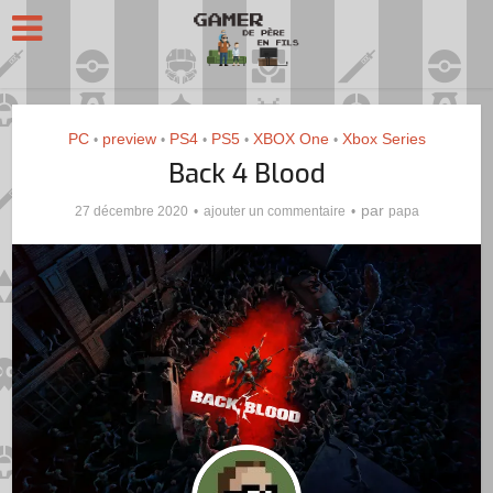
PC
preview
PS4
PS5
XBOX One
Xbox Series
•
•
•
•
•
Back 4 Blood
par
27 décembre 2020
ajouter un commentaire
papa