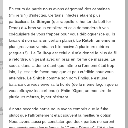
En cours de partie nous avons dégommé des centaines
(milliers ?) d’infectés. Certains infectés étaient plus
particuliers. Le
Stinge
r (qui rappelle le hunter de Left for
Dead) à 4 bras vous entoilera et cela demandera à vos
coéquipiers de vous frapper pour vous débloquer (ce qu’ils
faisaient non sans un certain plaisir). Le
Retch
, un ennemi
plus gros vous vomira sa bile nocive à plusieurs mètres
(dégueu !). Le
Tallboy
est celui qui m’a donné le plus de fil
à retordre, un géant avec un bras en forme de massue. Le
soucis dans la démo étant que même si l’ennemi était trop
loin, il glissait de façon magique et peu crédible pour vous
atteindre. Le
Snitch
comme son nom l’indique est une
balance qui vous enverra la horde (de la même façon que si
vous effrayez les corbeaux). Enfin l’
Ogre
, un monstre de
plusieurs mètres, hyper résistant.
A notre seconde partie nous avons compris que la fuite
plutôt que l’affrontement était souvent la meilleure option.
Nous avons aussi pu constater que deux parties ne seront
pas exactement les mêmes, le “Game Director”, l’IA du jeu,