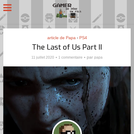
article de Papa
PS4
•
The Last of Us Part II
par
11 juillet 2020
1 commentaire
papa