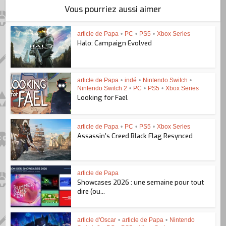
Vous pourriez aussi aimer
article de Papa
•
PC
•
PS5
•
Xbox Series
Halo: Campaign Evolved
article de Papa
•
indé
•
Nintendo Switch
•
Nintendo Switch 2
•
PC
•
PS5
•
Xbox Series
Looking for Fael
article de Papa
•
PC
•
PS5
•
Xbox Series
Assassin’s Creed Black Flag Resynced
article de Papa
Showcases 2026 : une semaine pour tout
dire (ou...
article d'Oscar
•
article de Papa
•
Nintendo