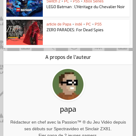
Switch 2
•
PC
•
PS5
•
Xbox Series
LEGO Batman : L’Héritage du Chevalier Noir
article de Papa
•
indé
•
PC
•
PS5
ZERO PARADES: For Dead Spies
A propos de l'auteur
papa
Rédacteur en chef avec la Passion™ ® du Jeu Vidéo depuis
ses débuts sur Spectravideo et Sinclair ZX81.
Fier papa de 2 jeunes gamers.