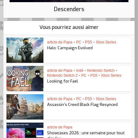
Descenders
Vous pourriez aussi aimer
article de Papa
•
PC
•
PS5
•
Xbox Series
Halo: Campaign Evolved
article de Papa
•
indé
•
Nintendo Switch
•
Nintendo Switch 2
•
PC
•
PS5
•
Xbox Series
Looking for Fael
article de Papa
•
PC
•
PS5
•
Xbox Series
Assassin’s Creed Black Flag Resynced
article de Papa
Showcases 2026 : une semaine pour tout