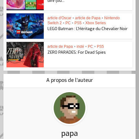
dire (ou...
article d'Oscar
•
article de Papa
•
Nintendo
Switch 2
•
PC
•
PS5
•
Xbox Series
LEGO Batman : L’Héritage du Chevalier Noir
article de Papa
•
indé
•
PC
•
PS5
ZERO PARADES: For Dead Spies
A propos de l'auteur
papa