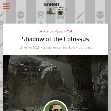
article de Papa
PS4
•
Shadow of the Colossus
par
18 février 2018
ajouter un commentaire
papa