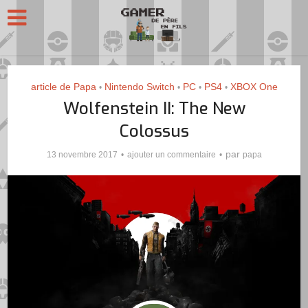
article de Papa
Nintendo Switch
PC
PS4
XBOX One
•
•
•
•
Wolfenstein II: The New
Colossus
par
13 novembre 2017
ajouter un commentaire
papa