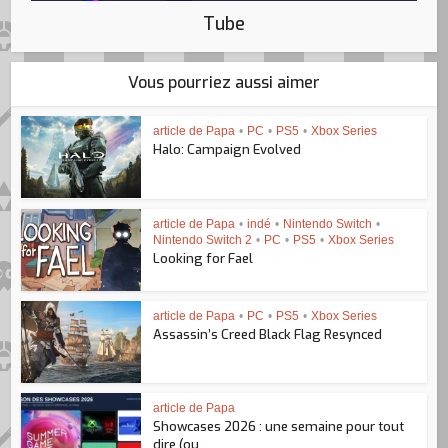
Tube
Vous pourriez aussi aimer
article de Papa
•
PC
•
PS5
•
Xbox Series
Halo: Campaign Evolved
article de Papa
•
indé
•
Nintendo Switch
•
Nintendo Switch 2
•
PC
•
PS5
•
Xbox Series
Looking for Fael
article de Papa
•
PC
•
PS5
•
Xbox Series
Assassin’s Creed Black Flag Resynced
article de Papa
Showcases 2026 : une semaine pour tout
dire (ou...