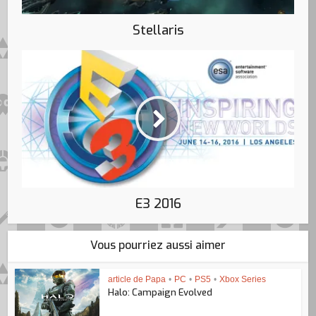
Stellaris
E3 2016
Vous pourriez aussi aimer
article de Papa
•
PC
•
PS5
•
Xbox Series
Halo: Campaign Evolved