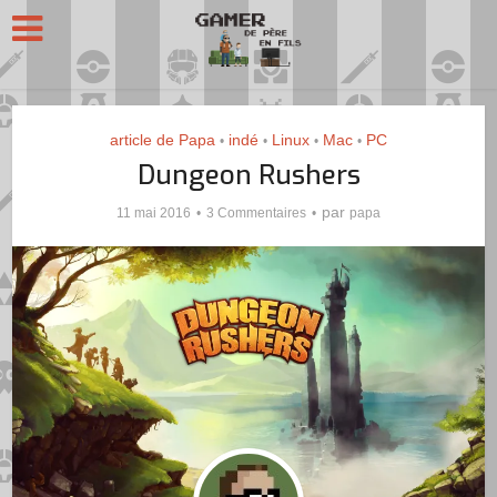
article de Papa
indé
Linux
Mac
PC
•
•
•
•
Dungeon Rushers
par
11 mai 2016
3 Commentaires
papa