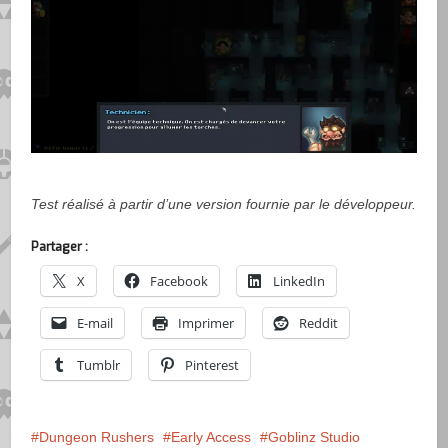
Test réalisé à partir d’une version fournie par le développeur.
Partager :
X
Facebook
LinkedIn
E-mail
Imprimer
Reddit
Tumblr
Pinterest
Dungeon Rushers
Early Access
Goblinz Studio