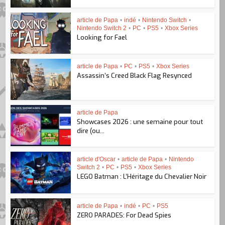
article de Papa
•
indé
•
Nintendo Switch
•
Nintendo Switch 2
•
PC
•
PS5
•
Xbox Series
Looking for Fael
article de Papa
•
PC
•
PS5
•
Xbox Series
Assassin’s Creed Black Flag Resynced
article de Papa
Showcases 2026 : une semaine pour tout
dire (ou...
article d'Oscar
•
article de Papa
•
Nintendo
Switch 2
•
PC
•
PS5
•
Xbox Series
LEGO Batman : L’Héritage du Chevalier Noir
article de Papa
•
indé
•
PC
•
PS5
ZERO PARADES: For Dead Spies