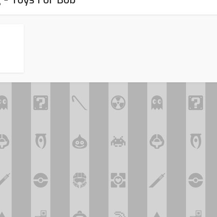
Assassin’s Creed Black F
king for Fael