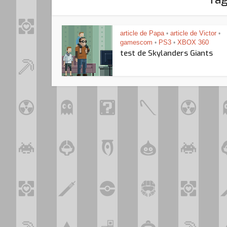
article de Papa
article de Victor
•
•
gamescom
PS3
XBOX 360
•
•
test de Skylanders Giants
Loo