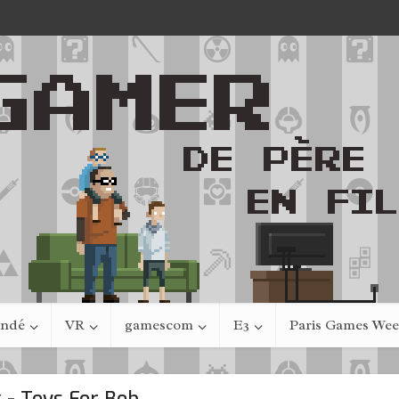
indé
VR
gamescom
E3
Paris Games We
 - Toys For Bob