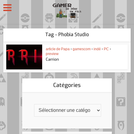
Tag - Phobia Studio
article de Papa
•
gamescom
•
indé
•
PC
•
preview
Carrion
Catégories