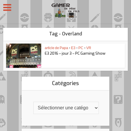
Tag - Overland
article de Papa
•
E3
•
PC
•
VR
E3 2016 – jour 3 – PC Gaming Show
Catégories