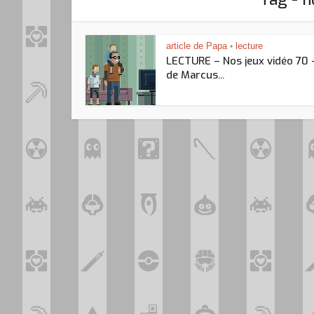
article de Papa
lecture
•
LECTURE – Nos jeux vidéo 70 
de Marcus...
Loo