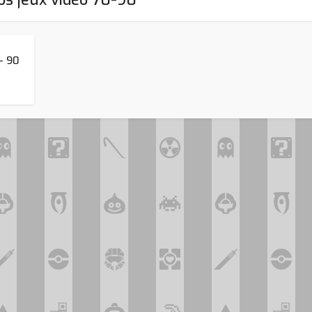
– 90
Assassin’s Creed Black F
king for Fael