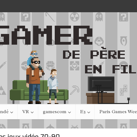
indé
VR
gamescom
E3
Paris Games We
os jeux vidéo 70-90