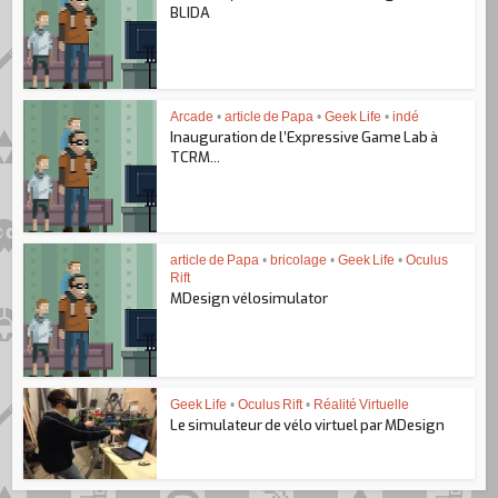
BLIDA
Arcade
•
article de Papa
•
Geek Life
•
indé
Inauguration de l’Expressive Game Lab à
TCRM...
article de Papa
•
bricolage
•
Geek Life
•
Oculus
Rift
MDesign vélosimulator
Geek Life
•
Oculus Rift
•
Réalité Virtuelle
Le simulateur de vélo virtuel par MDesign