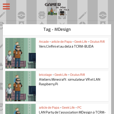
Tag - MDesign
Arcade
•
article de Papa
•
Geek Life
•
Oculus Rift
Vers L’infini et au delà à TCRM-BLIDA
bricolage
•
Geek Life
•
Oculus Rift
Ateliers Minecraft : simulateur VR et LAN
Raspberry Pi
article de Papa
•
Geek Life
•
PC
LAN Party de l’association MDesign à TCRM-