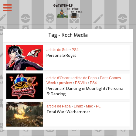
Tag - Koch Media
article de Seb
•
PS4
Persona 5 Royal
article d'Oscar
•
article de Papa
•
Paris Games
Week
•
preview
•
PS Vita
•
PS4
Persona 3: Dancing in Moonlight / Persona
5: Dancing...
article de Papa
•
Linux
•
Mac
•
PC
Total War : Warhammer