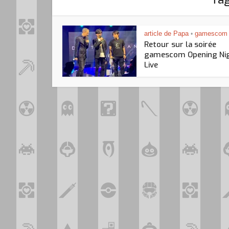
article de Papa
gamescom
•
Retour sur la soirée
gamescom Opening Ni
Live
Loo