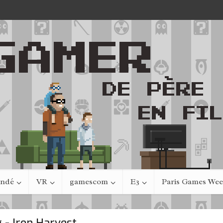
indé
VR
gamescom
E3
Paris Games We
 - Iron Harvest