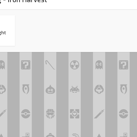
ght
Assassin’s Creed Black F
king for Fael