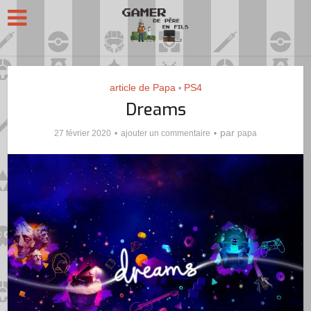
article de Papa
PS4
•
Dreams
par
27 février 2020
ajouter un commentaire
papa