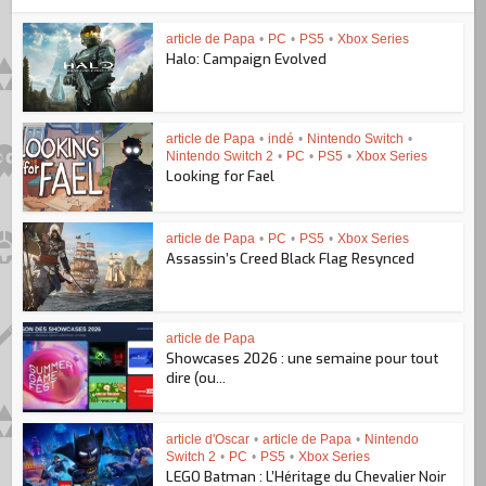
article de Papa
•
PC
•
PS5
•
Xbox Series
Halo: Campaign Evolved
article de Papa
•
indé
•
Nintendo Switch
•
Nintendo Switch 2
•
PC
•
PS5
•
Xbox Series
Looking for Fael
article de Papa
•
PC
•
PS5
•
Xbox Series
Assassin’s Creed Black Flag Resynced
article de Papa
Showcases 2026 : une semaine pour tout
dire (ou...
article d'Oscar
•
article de Papa
•
Nintendo
Switch 2
•
PC
•
PS5
•
Xbox Series
LEGO Batman : L’Héritage du Chevalier Noir