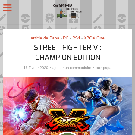
article de Papa
PC
PS4
XBOX One
•
•
•
STREET FIGHTER V :
CHAMPION EDITION
par
16 février 2020
ajouter un commentaire
papa