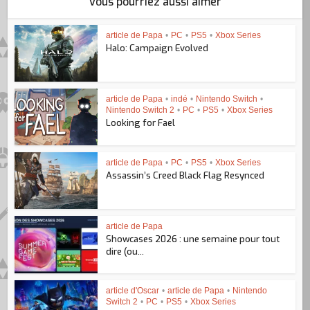
Vous pourriez aussi aimer
article de Papa
•
PC
•
PS5
•
Xbox Series
Halo: Campaign Evolved
article de Papa
•
indé
•
Nintendo Switch
•
Nintendo Switch 2
•
PC
•
PS5
•
Xbox Series
Looking for Fael
article de Papa
•
PC
•
PS5
•
Xbox Series
Assassin’s Creed Black Flag Resynced
article de Papa
Showcases 2026 : une semaine pour tout
dire (ou...
article d'Oscar
•
article de Papa
•
Nintendo
Switch 2
•
PC
•
PS5
•
Xbox Series