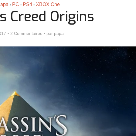
Papa
PC
PS4
XBOX One
•
•
•
s Creed Origins
017
2 Commentaires
par
papa
Assassin’s Creed Black F
king for Fael