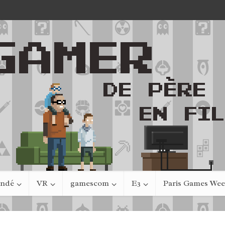
indé
VR
gamescom
E3
Paris Games We