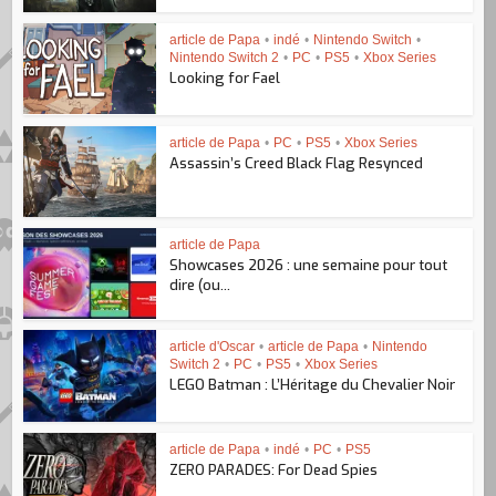
article de Papa
•
indé
•
Nintendo Switch
•
Nintendo Switch 2
•
PC
•
PS5
•
Xbox Series
Looking for Fael
article de Papa
•
PC
•
PS5
•
Xbox Series
Assassin’s Creed Black Flag Resynced
article de Papa
Showcases 2026 : une semaine pour tout
dire (ou...
article d'Oscar
•
article de Papa
•
Nintendo
Switch 2
•
PC
•
PS5
•
Xbox Series
LEGO Batman : L’Héritage du Chevalier Noir
article de Papa
•
indé
•
PC
•
PS5
ZERO PARADES: For Dead Spies