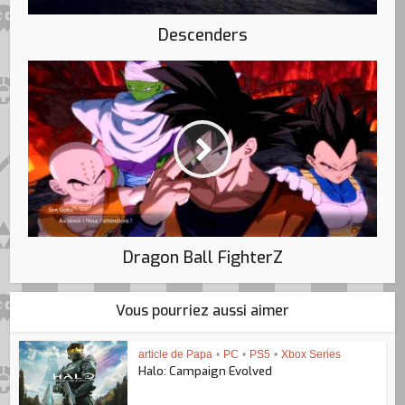
Descenders
Dragon Ball FighterZ
Vous pourriez aussi aimer
article de Papa
•
PC
•
PS5
•
Xbox Series
Halo: Campaign Evolved