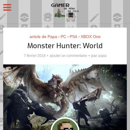
article de Papa
PC
PS4
XBOX One
•
•
•
Monster Hunter: World
par
7 février 2018
ajouter un commentaire
papa