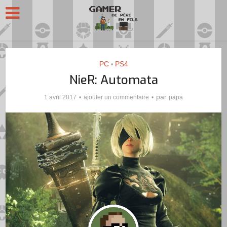
PC
PS4
•
NieR: Automata
par
1 avril 2017
ajouter un commentaire
papa