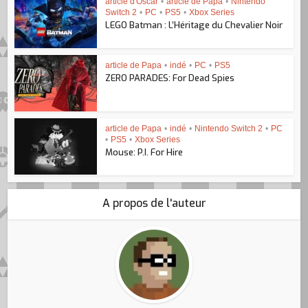
article d'Oscar
•
article de Papa
•
Nintendo
Switch 2
•
PC
•
PS5
•
Xbox Series
LEGO Batman : L’Héritage du Chevalier Noir
article de Papa
•
indé
•
PC
•
PS5
ZERO PARADES: For Dead Spies
article de Papa
•
indé
•
Nintendo Switch 2
•
PC
•
PS5
•
Xbox Series
Mouse: P.I. For Hire
A propos de l'auteur