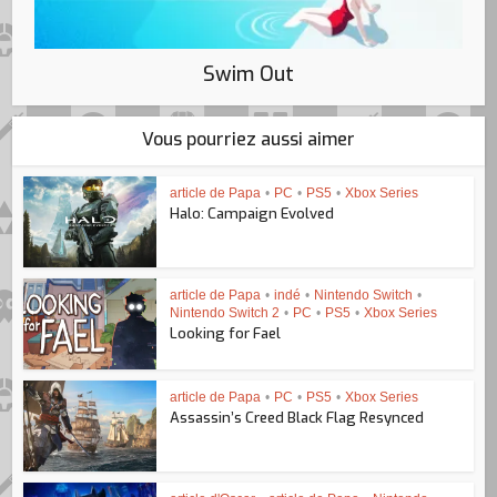
Swim Out
Vous pourriez aussi aimer
article de Papa
•
PC
•
PS5
•
Xbox Series
Halo: Campaign Evolved
article de Papa
•
indé
•
Nintendo Switch
•
Nintendo Switch 2
•
PC
•
PS5
•
Xbox Series
Looking for Fael
article de Papa
•
PC
•
PS5
•
Xbox Series
Assassin’s Creed Black Flag Resynced