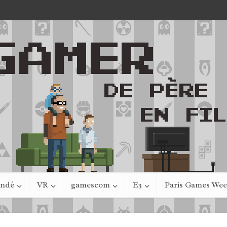
indé
VR
gamescom
E3
Paris Games We