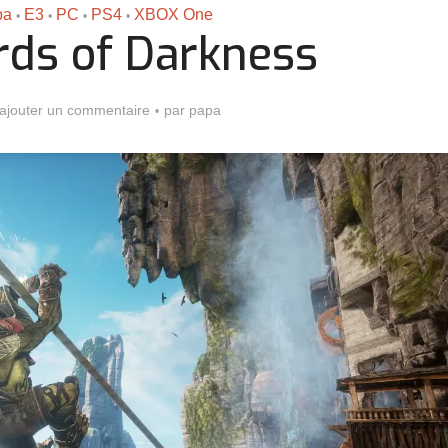
pa
E3
PC
PS4
XBOX One
•
•
•
•
rds of Darkness
ajouter un commentaire
par
papa
Assassin’s Creed Black F
king for Fael