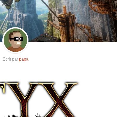
Resynced
Ecrit par
papa