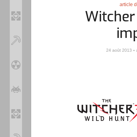
article
Witcher
im
24 août 2013
Loo