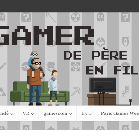
indé
VR
gamescom
E3
Paris Games We