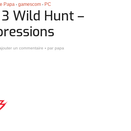
 de Papa
gamescom
PC
•
•
 3 Wild Hunt –
pressions
ajouter un commentaire
par
papa
Assassin’s Creed Black F
king for Fael